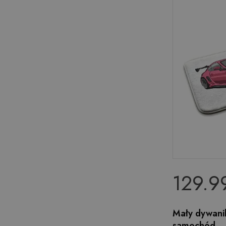
129.99
Mały dywani
samochód