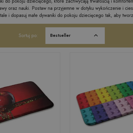
ki do pokoju dziecięcego, które zachwycają trwałością i komfort
awy oraz nauki. Postaw na przyjemne w dotyku wykończenie i ciesz
ale i dopasuj małe dywaniki do pokoju dziecięcego tak, aby twor
Sortuj po:
Bestseller