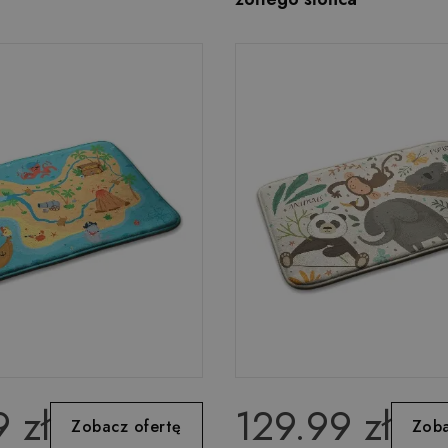
 zł
129.99 zł
Zobacz ofertę
Zoba