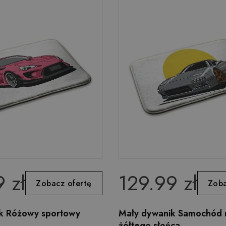
 zł
129.99 zł
Zobacz ofertę
Zoba
k Różowy sportowy
Mały dywanik Samochód n
żółtego słońca