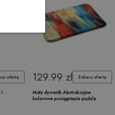
129.99 zł
cz ofertę
Zobacz ofertę
 i
Mały dywanik Abstrakcyjne
kolorowe pociągnięcia pędzla