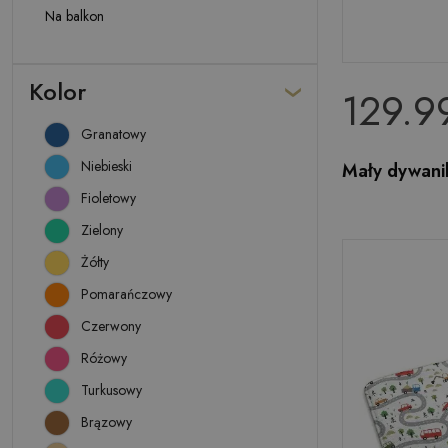
Na balkon
Kolor
129.99
Granatowy
Niebieski
Mały dywani
Fioletowy
Zielony
Żółty
Pomarańczowy
Czerwony
Różowy
Turkusowy
Brązowy