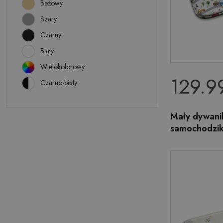
Beżowy
Szary
Czarny
Biały
Wielokolorowy
129.99
Czarno-biały
Mały dywani
samochodzik