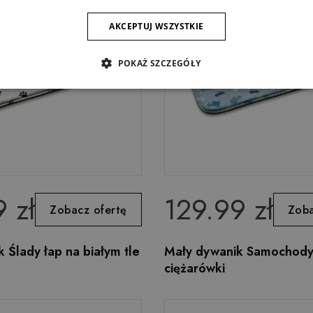
AKCEPTUJ WSZYSTKIE
POKAŻ SZCZEGÓŁY
 zł
129.99 zł
Zobacz ofertę
Zoba
 Ślady łap na białym tle
Mały dywanik Samochody
ciężarówki