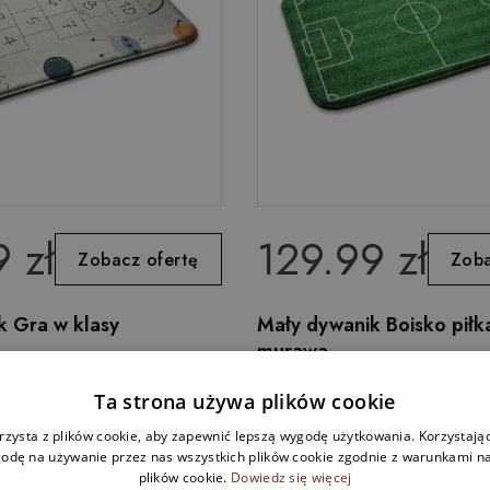
 zł
129.99 zł
Zobacz ofertę
Zoba
k Gra w klasy
Mały dywanik Boisko piłk
murawa
Ta strona używa plików cookie
rzysta z plików cookie, aby zapewnić lepszą wygodę użytkowania. Korzystając 
odę na używanie przez nas wszystkich plików cookie zgodnie z warunkami nas
plików cookie.
Dowiedz się więcej