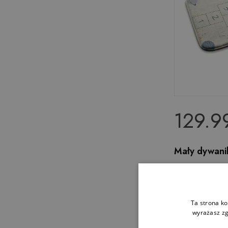
129.99
Mały dywani
Ta strona ko
wyrażasz zg