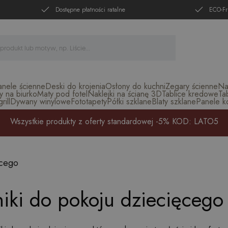
Dostępne płatności ratalne
ECO-Fr
anele ścienne
Deski do krojenia
Osłony do kuchni
Zegary ścienne
Na
y na biurko
Maty pod fotel
Naklejki na ścianę 3D
Tablice kredowe
Ta
ill
Dywany winylowe
Fototapety
Półki szklane
Blaty szklane
Panele k
Wszystkie produkty z oferty standardowej -5% KOD: LATO5
ęcego
iki do pokoju dziecięcego