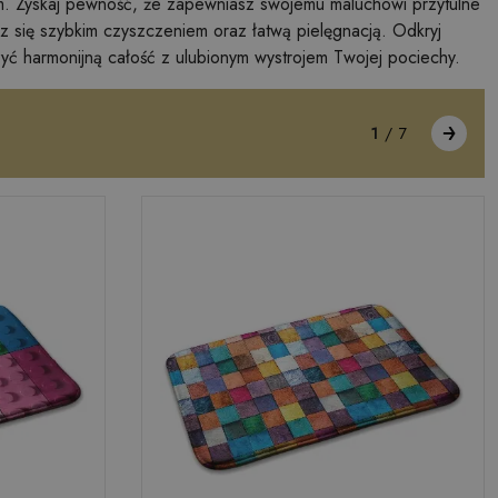
em. Zyskaj pewność, że zapewniasz swojemu maluchowi przytulne
 się szybkim czyszczeniem oraz łatwą pielęgnacją. Odkryj
zyć harmonijną całość z ulubionym wystrojem Twojej pociechy.
1
/
7