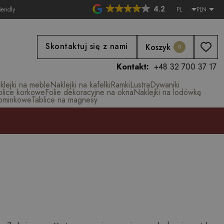
4.2
iendly
PL
PLN
Skontaktuj się z nami
Koszyk
0
Kontakt:
+48 32 700 37 17
klejki na meble
Naklejki na kafelki
Ramki
Lustra
Dywaniki
blice korkowe
Folie dekoracyjne na okna
Naklejki na lodówkę
ominkowe
Tablice na magnesy