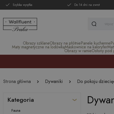
Szybka wysyłka
Do 14 dni na zwrot
Obrazy szklane
Obrazy na płótnie
Panele kuchenne
P
Maty magnetyczne na lodówkę
Maskownice na kaloryfer
Mat
Obrazy w ramie
Osłony pod gr
Strona główna
Dywaniki
Do pokoju dzieci
Dywan
Kategoria
Fauna