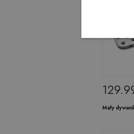
129.99
Mały dywanik