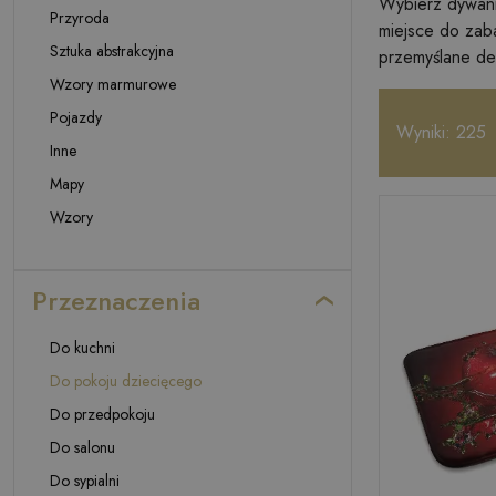
Wybierz dywani
Przyroda
miejsce do zab
Sztuka abstrakcyjna
przemyślane det
Wzory marmurowe
Pojazdy
Wyniki: 225
Inne
Mapy
Wzory
Przeznaczenia
Do kuchni
Do pokoju dziecięcego
Do przedpokoju
Do salonu
Do sypialni