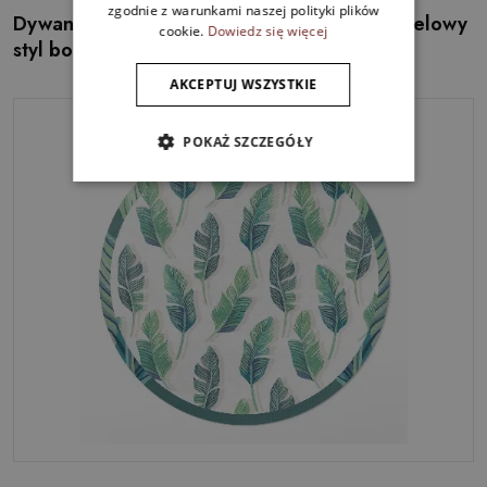
zgodnie z warunkami naszej polityki plików
Dywan winylowy okrągły Drobne listki akwarelowy
cookie.
Dowiedz się więcej
styl boho
AKCEPTUJ WSZYSTKIE
POKAŻ SZCZEGÓŁY