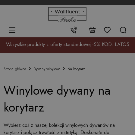
+48
32
700
37
Kontakt:
17
Wszystkie produkty z oferty standardowej -5% KOD: LATO5
Dywany winylowe
Na korytarz
Strona główna
Winylowe dywany na
korytarz
Wybierz coś z naszej kolekcji winylowych dywanów na
korytarz i połącz trwałość z estetyką. Doskonałe do