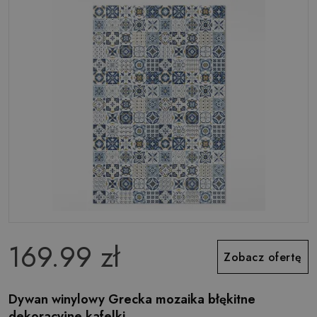
169.99 zł
Zobacz ofertę
Dywan winylowy Grecka mozaika błękitne
dekoracyjne kafelki