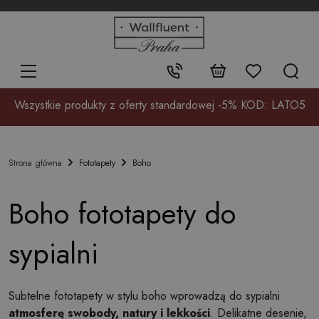
+48
32
700
37
Kontakt:
17
Wszystkie produkty z oferty standardowej -5% KOD: LATO5
Fototapety
Boho
Strona główna
Boho fototapety do
sypialni
Subtelne fototapety w stylu boho wprowadzą do sypialni
atmosferę swobody, natury i lekkości
. Delikatne desenie,