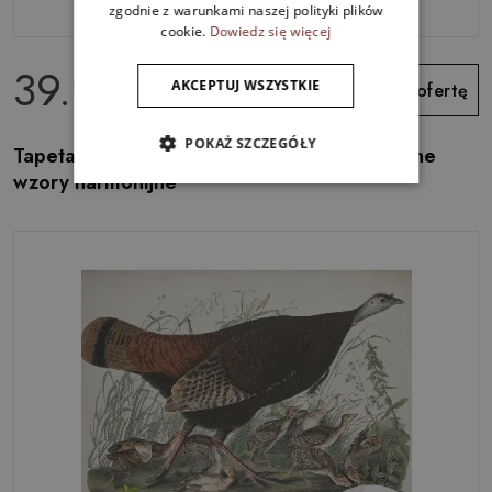
zgodnie z warunkami naszej polityki plików
cookie.
Dowiedz się więcej
39.99 zł
AKCEPTUJ WSZYSTKIE
Zobacz ofertę
POKAŻ SZCZEGÓŁY
Tapeta fotograficzna flizelinowa Pióra błękitne
wzory harmonijne