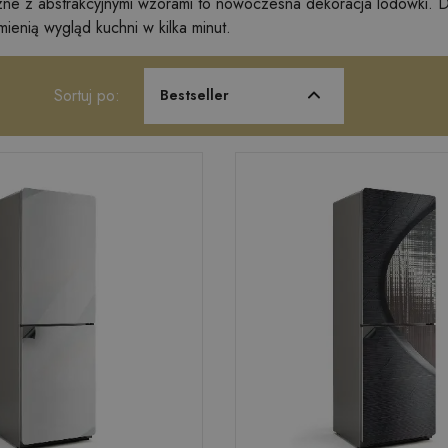
ne z abstrakcyjnymi wzorami to nowoczesna dekoracja lodówki. Dy
enią wygląd kuchni w kilka minut.
Sortuj po:
Bestseller