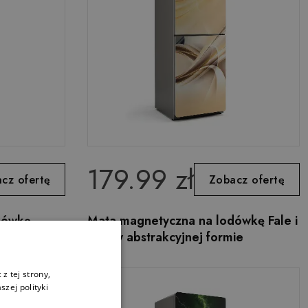
179.99 zł
cz ofertę
Zobacz ofertę
dówkę
Mata magnetyczna na lodówkę Fale i
linie w abstrakcyjnej formie
z tej strony,
zej polityki