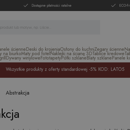
Dostępne płatności ratalne
ECO-Fr
anele ścienne
Deski do krojenia
Osłony do kuchni
Zegary ścienne
Na
y na biurko
Maty pod fotel
Naklejki na ścianę 3D
Tablice kredowe
Ta
ill
Dywany winylowe
Fototapety
Półki szklane
Blaty szklane
Panele k
Wszystkie produkty z oferty standardowej -5% KOD: LATO5
Abstrakcja
kcja