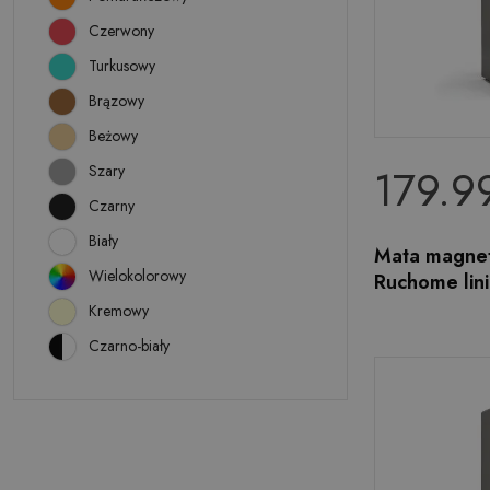
Czerwony
Turkusowy
Brązowy
Beżowy
179.99
Szary
Czarny
Biały
Mata magnet
Wielokolorowy
Ruchome lin
Kremowy
Czarno-biały