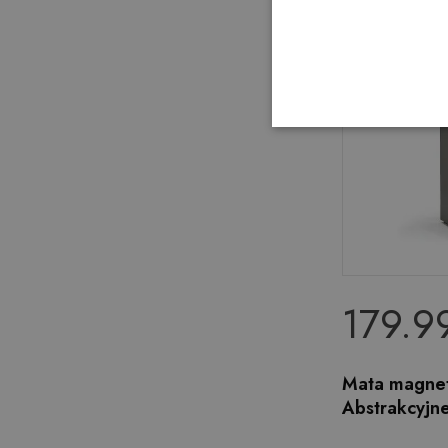
179.99
Mata magnet
Abstrakcyjne