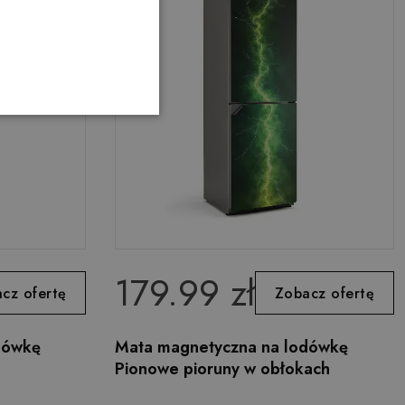
179.99 zł
cz ofertę
Zobacz ofertę
dówkę
Mata magnetyczna na lodówkę
Pionowe pioruny w obłokach