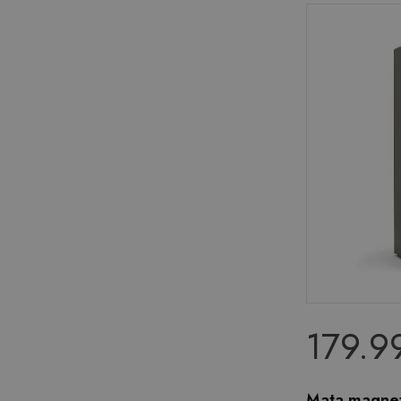
179.99
Mata magnet