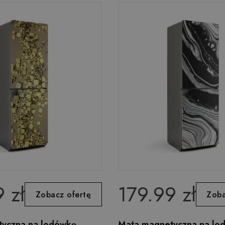
 zł
179.99 zł
Zobacz ofertę
Zoba
yczna na lodówkę
Mata magnetyczna na lo