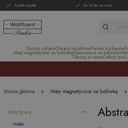
Szybka wysyłka
Do 14 dni na zwrot
Obrazy szklane
Obrazy na płótnie
Panele kuchenne
P
Maty magnetyczne na lodówkę
Maskownice na kaloryfer
Mat
Obrazy w ramie
Osłony pod gr
Strona główna
Maty magnetyczne na lodówkę
Abstra
Motywy
Hobby