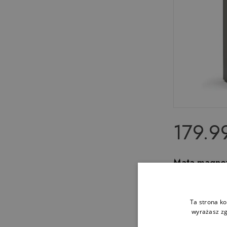
179.99
Mata magnet
w abstrakcyj
Ta strona ko
wyrażasz zg