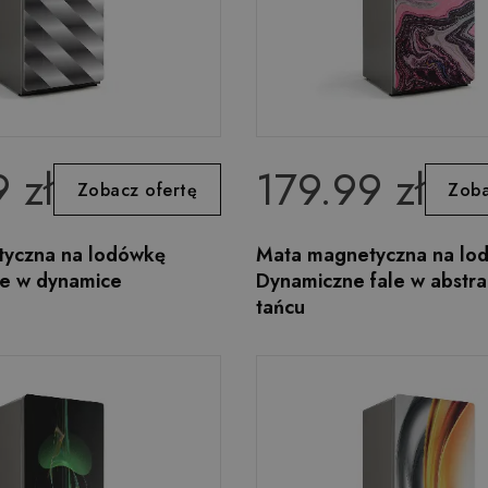
 zł
179.99 zł
Zobacz ofertę
Zoba
yczna na lodówkę
Mata magnetyczna na lo
ie w dynamice
Dynamiczne fale w abstr
tańcu