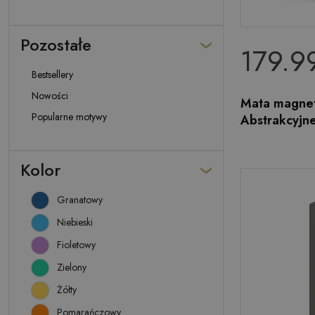
Pozostałe
179.99
Bestsellery
Nowości
Mata magnet
Popularne motywy
Abstrakcyjn
Kolor
Granatowy
Niebieski
Fioletowy
Zielony
Żółty
Pomarańczowy