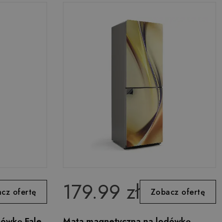
179.99 zł
cz ofertę
Zobacz ofertę
dówkę Fale
Mata magnetyczna na lodówkę