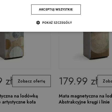
AKCEPTUJ WSZYSTKIE
POKAŻ SZCZEGÓŁY
 zł
179.99 zł
Zobacz ofertę
Zoba
yczna na lodówkę
Mata magnetyczna na lo
 artystyczne koła
Abstrakcyjne kręgi i linie