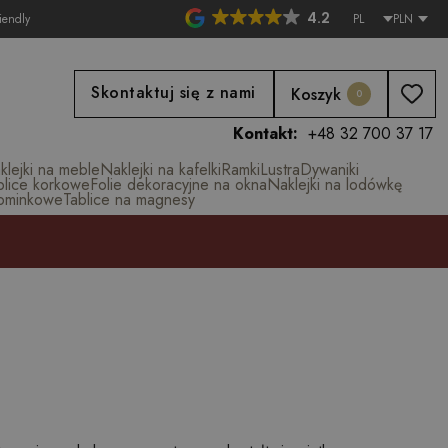
4.2
iendly
PL
PLN
Skontaktuj się z nami
Koszyk
0
Kontakt:
+48 32 700 37 17
klejki na meble
Naklejki na kafelki
Ramki
Lustra
Dywaniki
blice korkowe
Folie dekoracyjne na okna
Naklejki na lodówkę
ominkowe
Tablice na magnesy