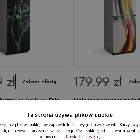
 zł
179.99 zł
Zobacz ofertę
Zoba
yczna na lodówkę Fale
Mata magnetyczna na lo
nym stylu
Ruchome wzory faliste
Ta strona używa plików cookie
rzysta z plików cookie, aby zapewnić lepszą wygodę użytkowania. Korzystając 
odę na używanie przez nas wszystkich plików cookie zgodnie z warunkami nas
plików cookie.
Dowiedz się więcej