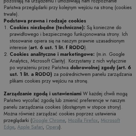
pozostają na urządzeniu i umożliwiają nam rozpoznanie
Państwa przeglądarki przy kolejnym wejściu na stronę (cookies
trwałe).
Podstawa prawna i rodzaje cookies
Cookies niezbędne (techniczne):
Są konieczne do
prawidłowego i bezpiecznego funkcjonowania strony. Ich
stosowanie opiera się na naszym prawnie uzasadnionym
interesie (
art. 6 ust. 1 lit. f RODO
).
Cookies analityczne i marketingowe:
(m.in. Google
Analytics, Microsoft Clarity). Korzystamy z nich wyłącznie
po wyrażeniu przez Państwa
dobrowolnej zgody (art. 6
ust. 1 lit. a RODO)
za pośrednictwem panelu zarządzania
plikami cookies przy wejściu na stronę.
Zarządzanie zgodą i ustawieniami
W każdej chwili mogą
Państwo wycofać zgodę lub zmienić preferencje w naszym
panelu zarządzania cookies (dostępnym w stopce strony).
Można również zarządzać cookies poprzez ustawienia
przeglądarki (
Google Chrome
,
Mozilla Firefox
,
Microsoft
Edge
,
Apple Safari
,
Opera
).