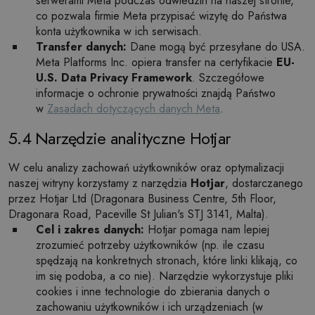
serwerami Meta podczas odwiedzin na naszej stronie,
co pozwala firmie Meta przypisać wizytę do Państwa
konta użytkownika w ich serwisach.
Transfer danych:
Dane mogą być przesyłane do USA.
Meta Platforms Inc. opiera transfer na certyfikacie
EU-
U.S. Data Privacy Framework
. Szczegółowe
informacje o ochronie prywatności znajdą Państwo
w
Zasadach dotyczących danych Meta
.
5.4 Narzędzie analityczne Hotjar
W celu analizy zachowań użytkowników oraz optymalizacji
naszej witryny korzystamy z narzędzia
Hotjar
, dostarczanego
przez Hotjar Ltd (Dragonara Business Centre, 5th Floor,
Dragonara Road, Paceville St Julian's STJ 3141, Malta).
Cel i zakres danych:
Hotjar pomaga nam lepiej
zrozumieć potrzeby użytkowników (np. ile czasu
spędzają na konkretnych stronach, które linki klikają, co
im się podoba, a co nie). Narzędzie wykorzystuje pliki
cookies i inne technologie do zbierania danych o
zachowaniu użytkowników i ich urządzeniach (w