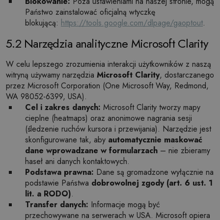
Blokowanie:
Poza ustawieniami na naszej stronie, mogą
Państwo zainstalować oficjalną wtyczkę
blokującą:
https://tools.google.com/dlpage/gaoptout
.
5.2 Narzędzia analityczne Microsoft Clarity
W celu lepszego zrozumienia interakcji użytkowników z naszą
witryną używamy narzędzia
Microsoft Clarity
, dostarczanego
przez Microsoft Corporation (One Microsoft Way, Redmond,
WA 98052-6399, USA).
Cel i zakres danych:
Microsoft Clarity tworzy mapy
cieplne (heatmaps) oraz anonimowe nagrania sesji
(śledzenie ruchów kursora i przewijania). Narzędzie jest
skonfigurowane tak, aby
automatycznie maskować
dane wprowadzane w formularzach
– nie zbieramy
haseł ani danych kontaktowych.
Podstawa prawna:
Dane są gromadzone wyłącznie na
podstawie Państwa
dobrowolnej zgody (art. 6 ust. 1
lit. a RODO)
.
Transfer danych:
Informacje mogą być
przechowywane na serwerach w USA. Microsoft opiera