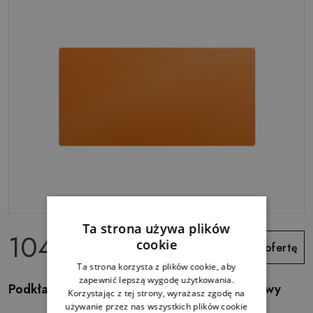
Ta strona używa plików
104.99 zł
cookie
Zobacz ofertę
Ta strona korzysta z plików cookie, aby
zapewnić lepszą wygodę użytkowania.
Podkładka na całe biurko Kolor Pomarańczowy
Korzystając z tej strony, wyrażasz zgodę na
używanie przez nas wszystkich plików cookie