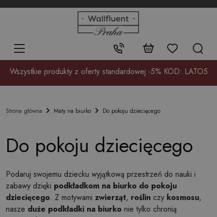
+48
32
700
37
Kontakt:
17
Wszystkie produkty z oferty standardowej -5% KOD: LATO5
Maty na biurko
Do pokoju dziecięcego
Strona główna
Do pokoju dziecięcego
Podaruj swojemu dziecku wyjątkową przestrzeń do nauki i
zabawy dzięki
podkładkom na biurko do pokoju
dziecięcego
. Z motywami
zwierząt
,
roślin
czy
kosmosu
,
nasze
duże podkładki na biurko
nie tylko chronią