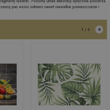
fragmenty łazienki. Poziomy układ dekoracji optycznie poszerza
czesny pas wzoru odmieni nawet niewielkie pomieszczenie i
1
/
6