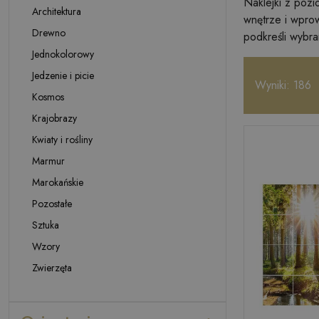
Naklejki z pozi
Architektura
wnętrze i wpro
Drewno
podkreśli wybran
Jednokolorowy
Jedzenie i picie
Wyniki: 186
Kosmos
Krajobrazy
Kwiaty i rośliny
Marmur
Marokańskie
Pozostałe
Sztuka
Wzory
Zwierzęta