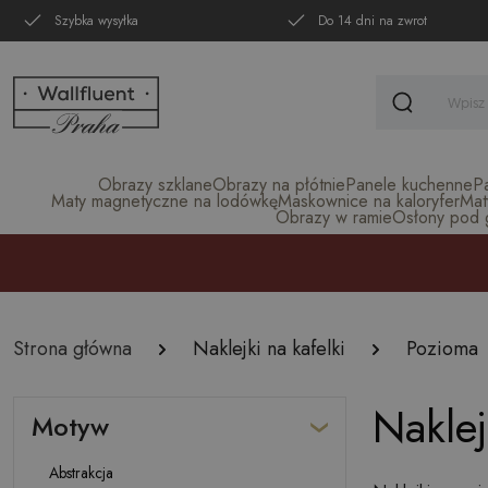
Szybka wysyłka
Do 14 dni na zwrot
Obrazy szklane
Obrazy na płótnie
Panele kuchenne
P
Maty magnetyczne na lodówkę
Maskownice na kaloryfer
Mat
Obrazy w ramie
Osłony pod gr
Strona główna
Naklejki na kafelki
Pozioma
Naklej
Motyw
Abstrakcja