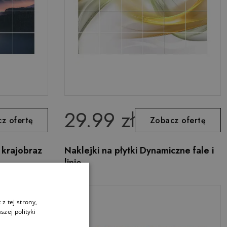
29.99 zł
z ofertę
Zobacz ofertę
 krajobraz
Naklejki na płytki Dynamiczne fale i
linie
z tej strony,
zej polityki