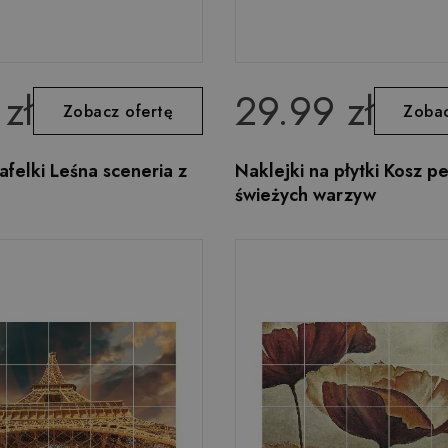
zł
29.99 zł
Zobacz ofertę
Zobac
afelki Leśna sceneria z
Naklejki na płytki Kosz p
świeżych warzyw