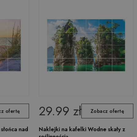
29.99 zł
z ofertę
Zobacz ofertę
 słońca nad
Naklejki na kafelki Wodne skały z
roślinnością