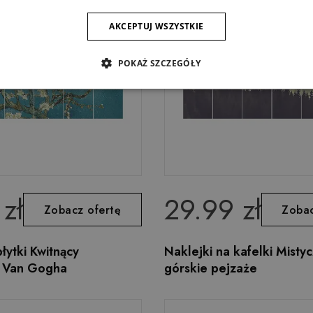
AKCEPTUJ WSZYSTKIE
POKAŻ SZCZEGÓŁY
zł
29.99 zł
Zobacz ofertę
Zobac
łytki Kwitnący
Naklejki na kafelki Misty
 Van Gogha
górskie pejzaże