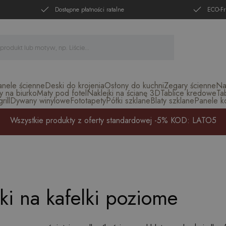
Dostępne płatności ratalne
ECO-Fr
anele ścienne
Deski do krojenia
Osłony do kuchni
Zegary ścienne
Na
y na biurko
Maty pod fotel
Naklejki na ścianę 3D
Tablice kredowe
Ta
ill
Dywany winylowe
Fototapety
Półki szklane
Blaty szklane
Panele k
Wszystkie produkty z oferty standardowej -5% KOD: LATO5
ki na kafelki poziome