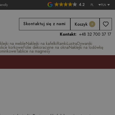
4.2
iendly
PL
PLN
Skontaktuj się z nami
Koszyk
0
Kontakt:
+48 32 700 37 17
klejki na meble
Naklejki na kafelki
Ramki
Lustra
Dywaniki
blice korkowe
Folie dekoracyjne na okna
Naklejki na lodówkę
ominkowe
Tablice na magnesy