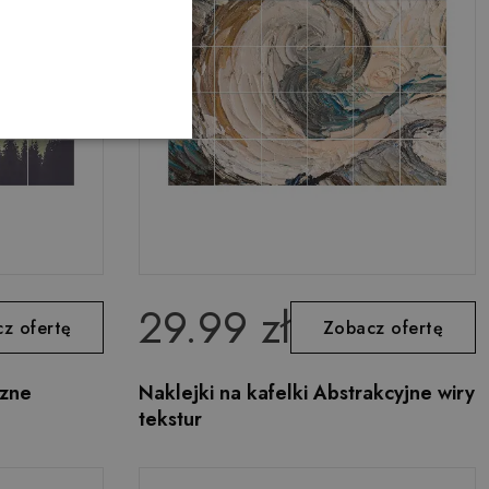
29.99 zł
z ofertę
Zobacz ofertę
czne
Naklejki na kafelki Abstrakcyjne wiry
tekstur