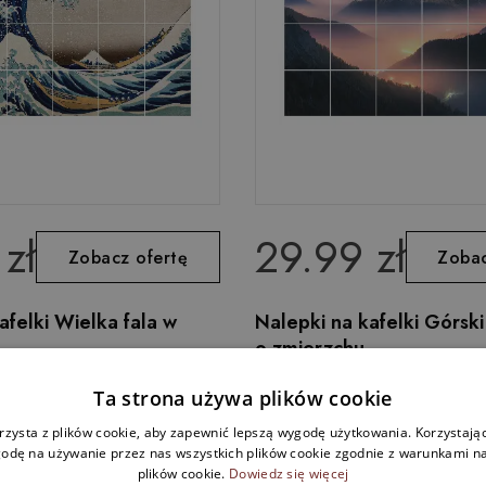
zł
29.99 zł
Zobacz ofertę
Zobac
afelki Wielka fala w
Nalepki na kafelki Górski
o zmierzchu
Ta strona używa plików cookie
rzysta z plików cookie, aby zapewnić lepszą wygodę użytkowania. Korzystając 
odę na używanie przez nas wszystkich plików cookie zgodnie z warunkami nas
plików cookie.
Dowiedz się więcej