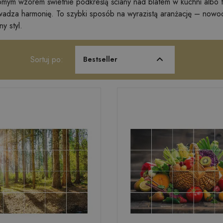
omym wzorem świetnie podkreślą ściany nad blatem w kuchni albo 
wadza harmonię. To szybki sposób na wyrazistą aranżację – nowo
y styl.
Sortuj po:
Bestseller