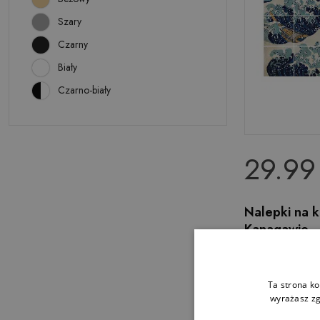
Szary
Czarny
Biały
Czarno-biały
29.99 
Nalepki na k
Kanagawie
Ta strona ko
wyrażasz zg