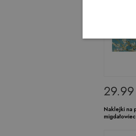
29.99 
Naklejki na p
migdałowiec